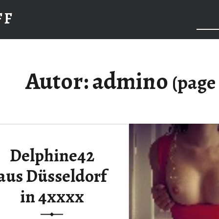
FF
Searc
Autor:
admino
(page 
Delphine42
aus Düsseldorf
in 4xxxx