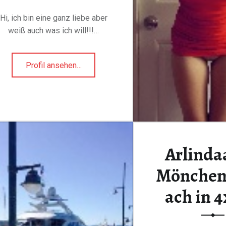
Hi, ich bin eine ganz liebe aber
weiß auch was ich will!!!…
Profil ansehen
"
…
D
e
Jetzt gratis
l
p
h
Anmelden
i
Arlinda
n
e
Mönchen
4
ach in 
2
a
u