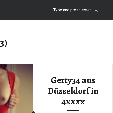
h
3)
Gerty34 aus
Düsseldorf in
4xxxx