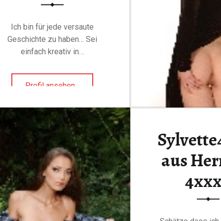
"
Ich bin für jede versaute
Geschichte zu haben… Sei
einfach kreativ in…
Profil ansehen
"
…
T
j
Jetzt gratis
a
Sylvette
b
e
Anmelden
aus Her
r
i
4xx
c
h
4
2